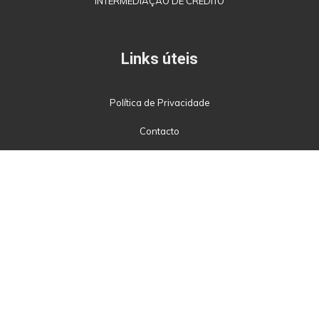
INTERMEDIAÇÃO DE CRÉDITO
Links úteis
Política de Privacidade
Contacto
(Rede Móvel Nacional)
273 322 277
geral@pbrautomoveis.pt
Av. das Cantarias, 161, R/C, Bragança, Portugal.